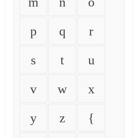
m
n
o
p
q
r
s
t
u
v
w
x
y
z
{