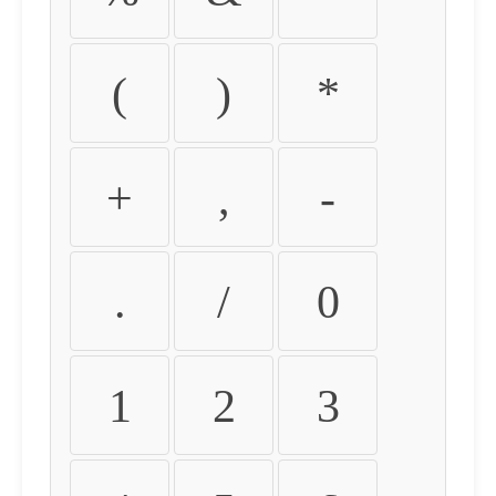
(
)
*
+
,
-
.
/
0
1
2
3