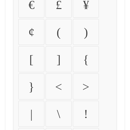
€
£
¥
¢
(
)
[
]
{
}
<
>
|
\
!