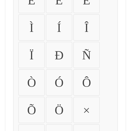
É
Ê
Ë
Ì
Í
Î
Ï
Ð
Ñ
Ò
Ó
Ô
Õ
Ö
×