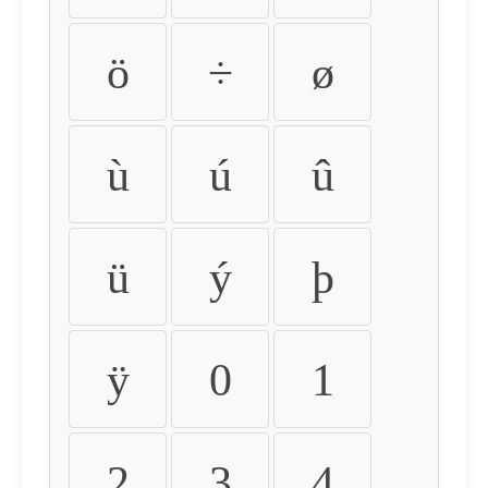
ö
÷
ø
ù
ú
û
ü
ý
þ
ÿ
0
1
2
3
4