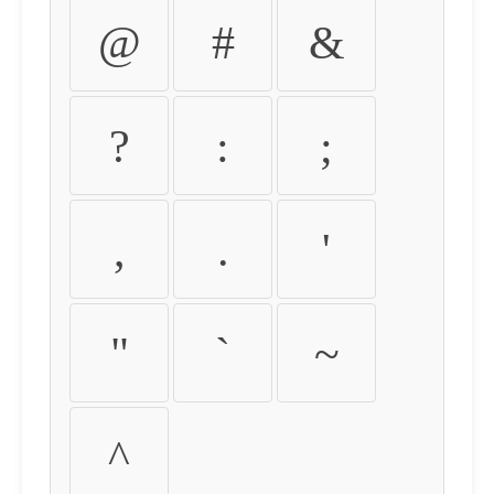
@
#
&
?
:
;
,
.
'
"
`
~
^