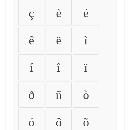
ç
è
é
ê
ë
ì
í
î
ï
ð
ñ
ò
ó
ô
õ