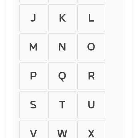
J
K
L
M
N
O
P
Q
R
S
T
U
V
W
X