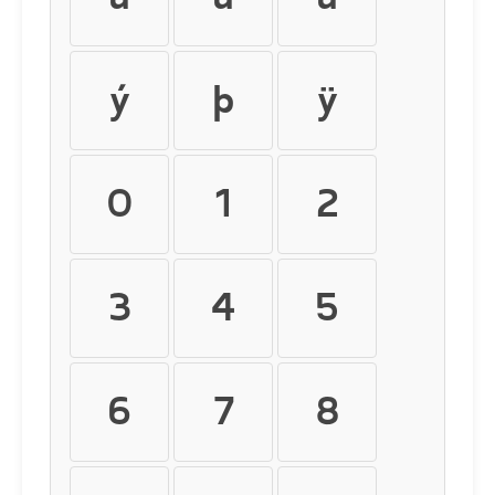
ý
þ
ÿ
0
1
2
3
4
5
6
7
8