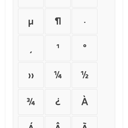
µ
¶
·
¸
¹
º
»
¼
½
¾
¿
À