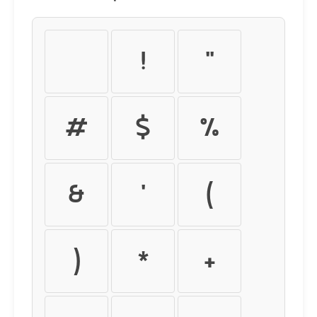
!
"
#
$
%
&
'
(
)
*
+