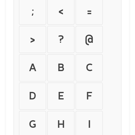
;
<
=
>
?
@
A
B
C
D
E
F
G
H
I