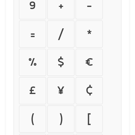
9
+
-
=
/
*
%
$
€
£
¥
¢
(
)
[