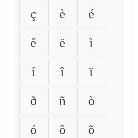
ç
è
é
ê
ë
ì
í
î
ï
ð
ñ
ò
ó
ô
õ