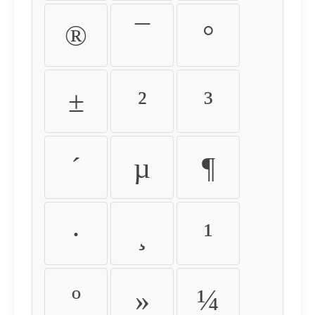
®
¯
°
±
²
³
´
µ
¶
·
¸
¹
º
»
¼