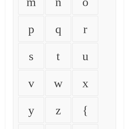
m
n
o
p
q
r
s
t
u
v
w
x
y
z
{