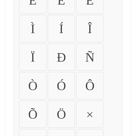
É
Ê
Ë
Ì
Í
Î
Ï
Ð
Ñ
Ò
Ó
Ô
Õ
Ö
×