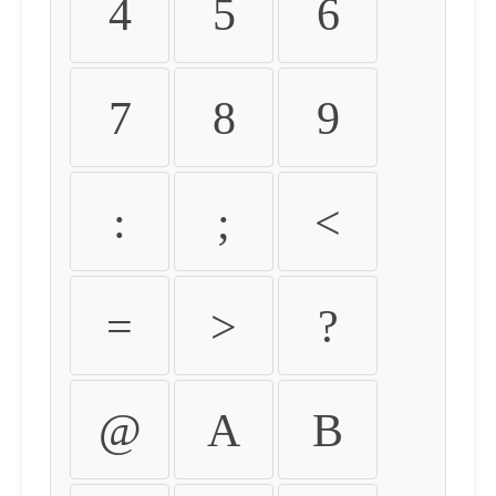
4
5
6
7
8
9
:
;
<
=
>
?
@
A
B