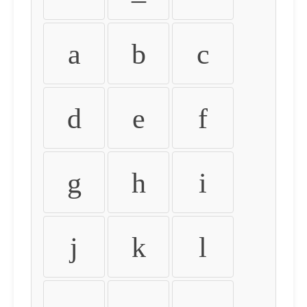
a
b
c
d
e
f
g
h
i
j
k
l