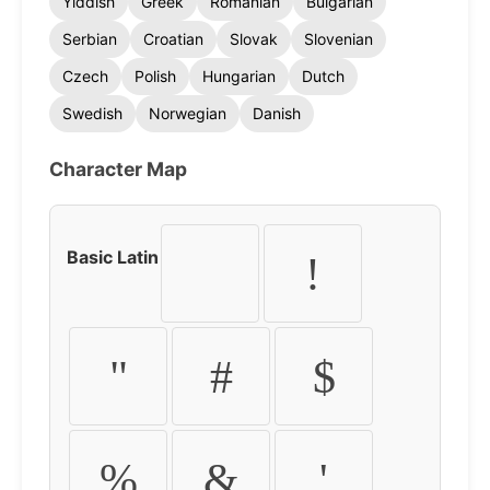
Yiddish
Greek
Romanian
Bulgarian
Serbian
Croatian
Slovak
Slovenian
Czech
Polish
Hungarian
Dutch
Swedish
Norwegian
Danish
Character Map
Basic Latin
!
"
#
$
%
&
'