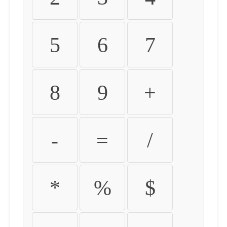
5
6
7
8
9
+
-
=
/
*
%
$