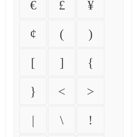
€
£
¥
¢
(
)
[
]
{
}
<
>
|
\
!