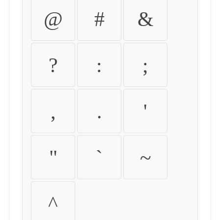
@
#
&
?
:
;
,
.
'
"
`
~
^