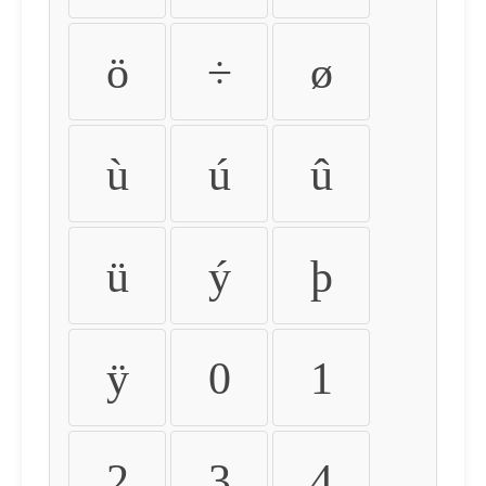
ö
÷
ø
ù
ú
û
ü
ý
þ
ÿ
0
1
2
3
4